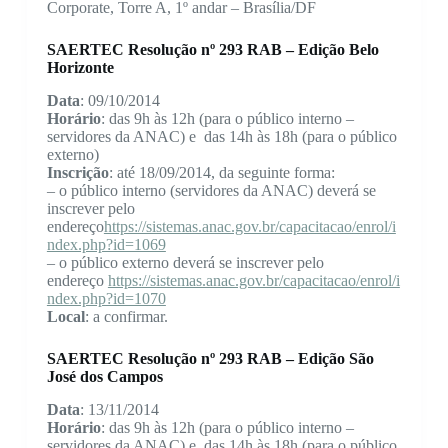
Corporate, Torre A, 1º andar – Brasília/DF
SAERTEC Resolução nº 293 RAB – Edição Belo
Horizonte
Data
: 09/10/2014
Horário
: das 9h às 12h (para o público interno –
servidores da ANAC) e das 14h às 18h (para o público
externo)
Inscrição
: até 18/09/2014, da seguinte forma:
– o público interno (servidores da ANAC) deverá se
inscrever pelo
endereço
https://sistemas.anac.gov.br/capacitacao/enrol/i
ndex.php?id=1069
– o público externo deverá se inscrever pelo
endereço
https://sistemas.anac.gov.br/capacitacao/enrol/i
ndex.php?id=1070
Local
: a confirmar.
SAERTEC Resolução nº 293 RAB – Edição São
José dos Campos
Data
: 13/11/2014
Horário
: das 9h às 12h (para o público interno –
servidores da ANAC) e das 14h às 18h (para o público