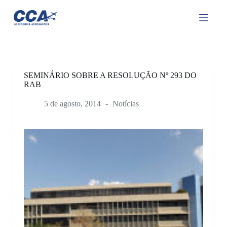
P
u
l
a
r
p
a
r
SEMINÁRIO SOBRE A RESOLUÇÃO Nº 293 DO
a
RAB
o
c
5 de agosto, 2014
Notícias
o
n
t
e
ú
d
o