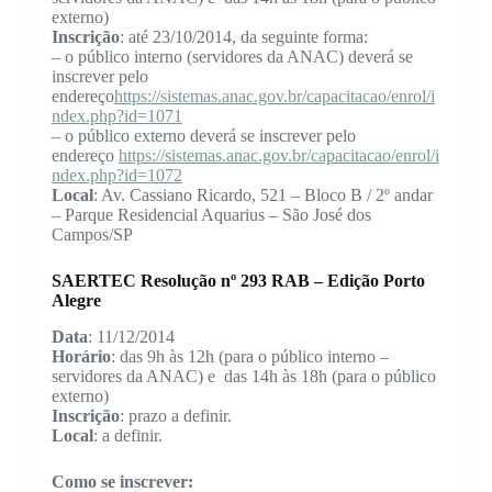
externo)
Inscrição
: até 23/10/2014, da seguinte forma:
– o público interno (servidores da ANAC) deverá se
inscrever pelo
endereço
https://sistemas.anac.gov.br/capacitacao/enrol/i
ndex.php?id=1071
– o público externo deverá se inscrever pelo
endereço
https://sistemas.anac.gov.br/capacitacao/enrol/i
ndex.php?id=1072
Local
: Av. Cassiano Ricardo, 521 – Bloco B / 2º andar
– Parque Residencial Aquarius – São José dos
Campos/SP
SAERTEC Resolução nº 293 RAB – Edição Porto
Alegre
Data
: 11/12/2014
Horário
: das 9h às 12h (para o público interno –
servidores da ANAC) e das 14h às 18h (para o público
externo)
Inscrição
: prazo a definir.
Local
: a definir.
Como se inscrever: