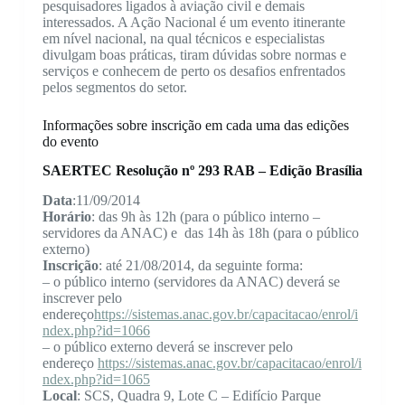
pesquisadores ligados à aviação civil e demais
interessados. A Ação Nacional é um evento itinerante
em nível nacional, na qual técnicos e especialistas
divulgam boas práticas, tiram dúvidas sobre normas e
serviços e conhecem de perto os desafios enfrentados
pelos segmentos do setor.
Informações sobre inscrição em cada uma das edições
do evento
SAERTEC Resolução nº 293 RAB – Edição Brasília
Data
:11/09/2014
Horário
: das 9h às 12h (para o público interno –
servidores da ANAC) e das 14h às 18h (para o público
externo)
Inscrição
: até 21/08/2014, da seguinte forma:
– o público interno (servidores da ANAC) deverá se
inscrever pelo
endereço
https://sistemas.anac.gov.br/capacitacao/enrol/i
ndex.php?id=1066
– o público externo deverá se inscrever pelo
endereço
https://sistemas.anac.gov.br/capacitacao/enrol/i
ndex.php?id=1065
Local
: SCS, Quadra 9, Lote C – Edifício Parque