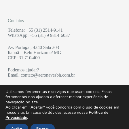
Contatos
Telefone: +55
(31)
2514-9141
WhatsApp:
+55
(31)
9 9814-6037
Av. Portugal, 4340 Sala 303
Itapoã – Belo Horizonte/ MG
CEP: 31.710-400
Podemos ajudar?
Email: contato@aeronavesbh.com.br
Utilizamos ferramentas e serviços que usam cookies. Essas
Principais Serviços
ferramentas nos ajudam a oferecer melhor experiência de
navegação no site.
Seguros Aeronáuticos
Ao clicar em "Aceitar" você concorda com o uso de cookies em
Seguros Corporativos
nosso site. Em caso de dúvidas, acesse nossa
Política de
Importação e Exportação de Aeronaves e Peças
Privacidade
.
Serviços ANAC
Serviços ANATEL
Aceitar
Recusar