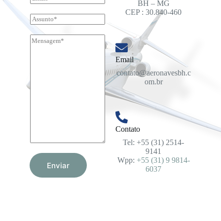
e
BH – MG
m
*
CEP : 30.840-460
a
A
i
s
l
s
M
*
u
e
n
n
t
Email
s
o
a
contato@aeronavesbh.c
g
om.br
e
m
*
Contato
Tel: +55 (31) 2514-
9141
Wpp:
+55 (31) 9 9814-
Enviar
6037