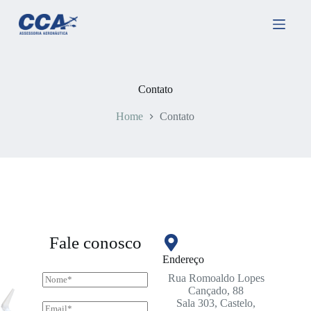
P
u
l
a
r
p
a
Contato
r
a
Home
Contato
o
c
o
n
t
e
ú
d
o
Fale conosco
Endereço
N
Rua Romoaldo Lopes
o
Cançado, 88
m
Sala 303, Castelo,
E