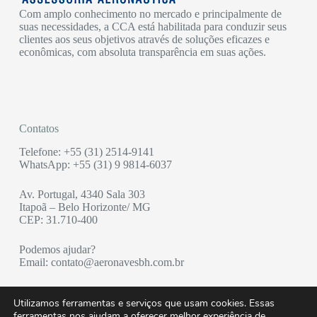
Com amplo conhecimento no mercado e principalmente de
suas necessidades, a CCA está habilitada para conduzir seus
clientes aos seus objetivos através de soluções eficazes e
econômicas, com absoluta transparência em suas ações.
Contatos
Telefone: +55
(31)
2514-9141
WhatsApp:
+55
(31)
9 9814-6037
Av. Portugal, 4340 Sala 303
Itapoã – Belo Horizonte/ MG
CEP: 31.710-400
Podemos ajudar?
Email: contato@aeronavesbh.com.br
Utilizamos ferramentas e serviços que usam cookies. Essas
Principais Serviços
ferramentas nos ajudam a oferecer melhor experiência de